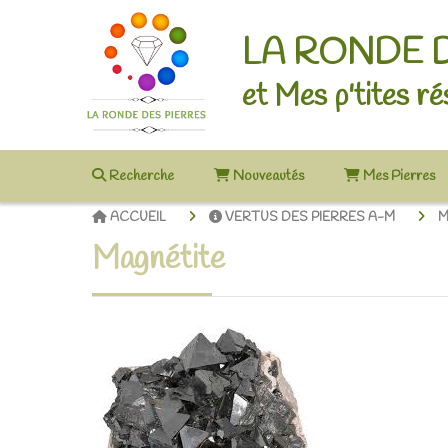
LA RONDE 
et Mes p'tites ré
Recherche
Nouveautés
Mes Pierres
ACCUEIL
VERTUS DES PIERRES A-M
M
Magnétite