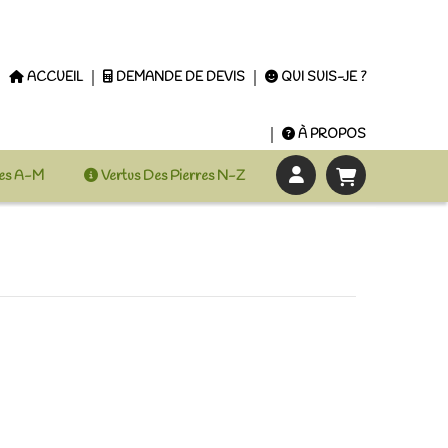
ACCUEIL
DEMANDE DE DEVIS
QUI SUIS-JE ?
À PROPOS
res A-M
Vertus Des Pierres N-Z