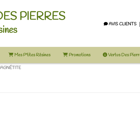
DES PIERRES
AVIS CLIENTS
sines
Mes P'tites Résines
Promotions
Vertus Des Pier
AGNÉTITE