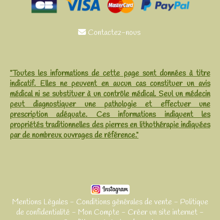
Contactez-nous

"Toutes les informations de cette page sont données à titre
indicatif. Elles ne peuvent en aucun cas constituer un avis
médical ni se substituer à un contrôle médical. Seul un médecin
peut diagnostiquer une pathologie et effectuer une
prescription adéquate. Ces informations indiquent les
propriétés traditionnelles des pierres en lithothérapie indiquées
par de nombreux ouvrages de référence."
Mentions Légales
Conditions générales de vente
Politique
de confidentialité
Mon Compte
Créer un site internet