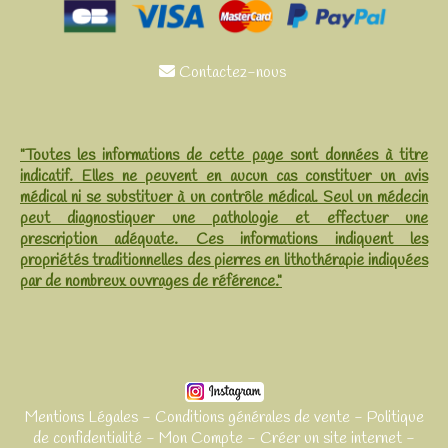
Contactez-nous

"Toutes les informations de cette page sont données à titre
indicatif. Elles ne peuvent en aucun cas constituer un avis
médical ni se substituer à un contrôle médical. Seul un médecin
peut diagnostiquer une pathologie et effectuer une
prescription adéquate. Ces informations indiquent les
propriétés traditionnelles des pierres en lithothérapie indiquées
par de nombreux ouvrages de référence."
Mentions Légales
Conditions générales de vente
Politique
de confidentialité
Mon Compte
Créer un site internet