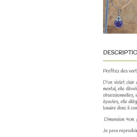
DESCRIPTI
Profitez des ver
D'un violet clai
mental, elle déve
obsessionnelles, 
épaules, elle all
lunaire donc il co
Dimension: 4cm 
Je peux reprodui