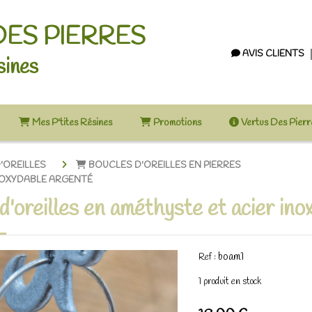
DES PIERRES
AVIS CLIENTS
sines
Mes P'tites Résines
Promotions
Vertus Des Pier
'OREILLES
BOUCLES D'OREILLES EN PIERRES
INOXYDABLE ARGENTÉ
d'oreilles en améthyste et acier ino
boam1
Ref :
1
produit en stock