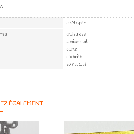
es
améthyste
rres
antistress
apaisement
calme
sérénité
spiritualité
REZ ÉGALEMENT