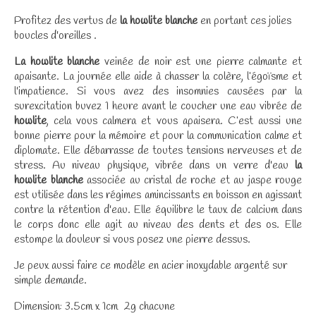
Profitez des vertus de
la howlite blanche
en portant ces jolies
boucles d'oreilles .
La howlite blanche
veinée de noir est une pierre calmante et
apaisante. La journée elle aide à chasser la colère, l’égoïsme et
l'impatience. Si vous avez des insomnies causées par la
surexcitation buvez 1 heure avant le coucher une eau vibrée de
howlite
, cela vous calmera et vous apaisera. C’est aussi une
bonne pierre pour la mémoire et pour la communication calme et
diplomate. Elle débarrasse de toutes tensions nerveuses et de
stress. Au niveau physique, vibrée dans un verre d'eau
la
howlite blanche
associée au cristal de roche et au jaspe rouge
est utilisée dans les régimes amincissants en boisson en agissant
contre la rétention d'eau. Elle équilibre le taux de calcium dans
le corps donc elle agit au niveau des dents et des os. Elle
estompe la douleur si vous posez une pierre dessus.
Je peux aussi faire ce modèle en acier inoxydable argenté sur
simple demande.
Dimension: 3.5cm x 1cm 2g chacune