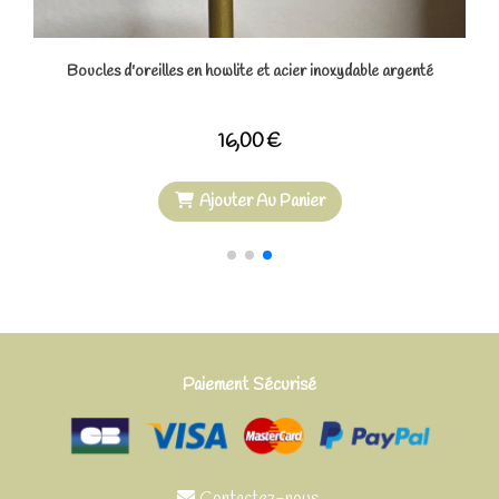
Au Panier
Boucles d'oreilles en howlite et acie
18,00
€
Ajouter Au Pan
Paiement Sécurisé
Contactez-nous
