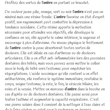
Profitez des vertus de
l'ambre
en portant ce bracelet.
De couleur jaune pâle, orange, vert ou noir
l’ambre
n’est pas un
minéral mais une résine fossile.
L’ambre
favorise un état d’esprit
positif, son rayonnement peut combattre la dépression à
tendance suicidaire. Cette résine apporte la motivation
nécessaire pour atteindre vos objectifs, elle développe la
confiance en soi, elle apporte le calme intérieur, la sagesse et
encourage à plus d’altruisme. Au niveau physique le frottement
de
l’ambre
contre la peau absorberait toutes sortes de
douleurs. Elle est idéale en cas d’arthrose ou de douleurs
articulaires. Elle a un effet anti-inflammatoire lors des poussées
dentaires des bébés, mais vous pouvez aussi mettre le collier
sous le body du bébé vers l’estomac pour empêcher les
régurgitations. L’acide succinique qu’elle contient a un effet
antibactérien, elle renforce le système immunitaire, revitalise le
corps, soigne l’estomac, la rate, le fois, la vésicule biliaire, les
reins et la vessie. Mettre un morceau
d’ambre
dans la bouche en
cas d’aphte ou de douleurs dentaires. Elle passe aussi pour
traiter l’asthme et augmenter la capacité respiratoire. C'est
une pierre solaire donc il convient de la nettoyer à l'eau claire et
de la faire sécher au soleil pour la recharger en énergie.