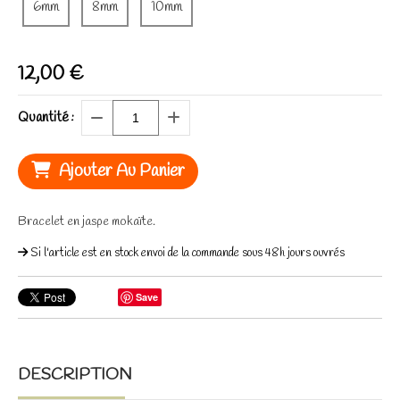
6mm
8mm
10mm
12,00
€
Quantité :
Ajouter Au Panier
Bracelet en jaspe mokaïte.
Si l'article est en stock envoi de la commande sous 48h jours ouvrés
Save
DESCRIPTION