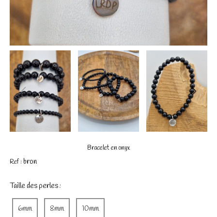
Bracelet en onyx
bron
Ref :
Taille des perles :
6mm
8mm
10mm