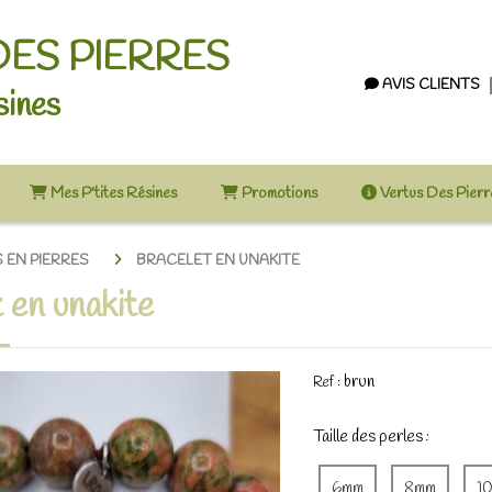
DES PIERRES
AVIS CLIENTS
sines
Mes P'tites Résines
Promotions
Vertus Des Pier
 EN PIERRES
BRACELET EN UNAKITE
 en unakite
brun
Ref :
Taille des perles :
6mm
8mm
1