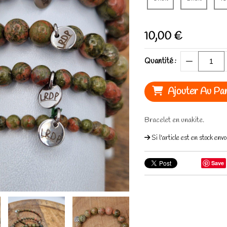
10,00
€
Quantité :
Ajouter Au Pan
Bracelet en unakite.
Si l'article est en stock en
Save