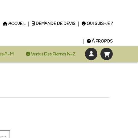
ACCUEIL
DEMANDE DE DEVIS
QUI SUIS-JE ?
À PROPOS
res A-M
Vertus Des Pierres N-Z
0mm