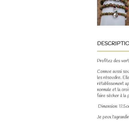
DESCRIPTI
Profitez des ver
Connue aussi so
les résoudre. Ell
rétablissement ap
normale et la cro
faire sécher à la 
Dimension: 17.5cm
Je peux l'agrandi