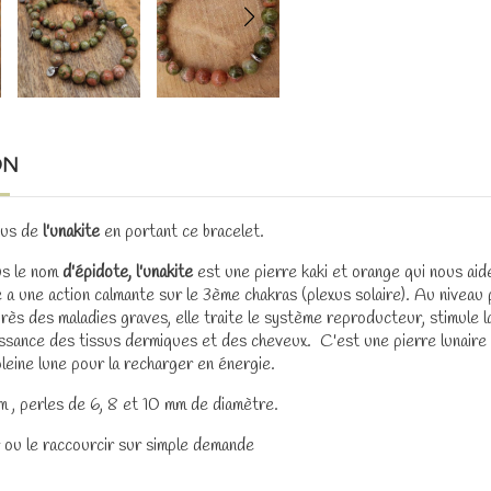
ON
tus de
l'unakite
en portant ce bracelet.
us le nom
d'épidote, l'unakite
est une pierre kaki et orange qui nous ai
e a une action calmante sur le 3ème chakras (plexus solaire). Au niveau
rès des maladies graves, elle traite le système reproducteur, stimule l
issance des tissus dermiques et des cheveux. C'est une pierre lunaire do
pleine lune pour la recharger en énergie.
 , perles de 6, 8 et 10 mm de diamètre.
r ou le raccourcir sur simple demande