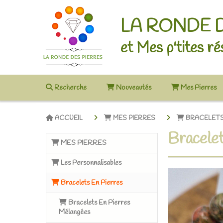
LA RONDE 
et Mes p'tites ré
Recherche
Nouveautés
Mes Pierres
ACCUEIL
MES PIERRES
BRACELETS
Bracelet
MES PIERRES
Les Personnalisables
Bracelets En Pierres
Bracelets En Pierres
Mélangées