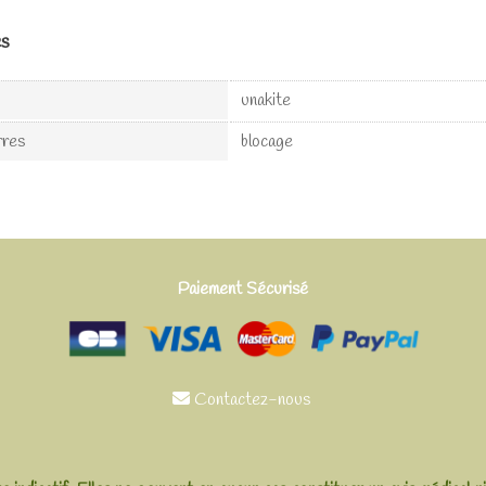
es
unakite
rres
blocage
Paiement Sécurisé
Contactez-nous
