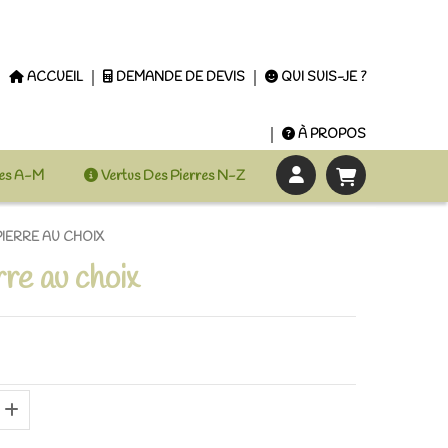
ACCUEIL
DEMANDE DE DEVIS
QUI SUIS-JE ?
À PROPOS
res A-M
Vertus Des Pierres N-Z
PIERRE AU CHOIX
rre au choix