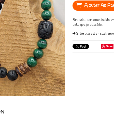
Ajouter Au Pan
Bracelet personnalisable ave
celle que je possède.
Si l'article est en stock en
Save
ON