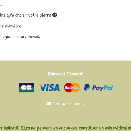
plus qu'à choisir votre pierre

de diamètre.
 poignet selon demande
Paiement Sécurisé
Contactez-nous

e indicatif. Elles ne peuvent en aucun cas constituer un avis médical n