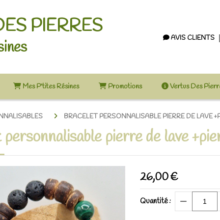
DES PIERRES
AVIS CLIENTS
sines
Mes P'tites Résines
Promotions
Vertus Des Pier
NNALISABLES
BRACELET PERSONNALISABLE PIERRE DE LAVE +
 personnalisable pierre de lave +pie
26,00
€
Quantité :