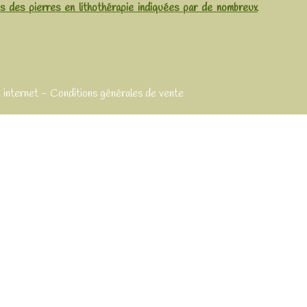
es des pierres en lithothérapie indiquées par de nombreux
 internet
Conditions générales de vente