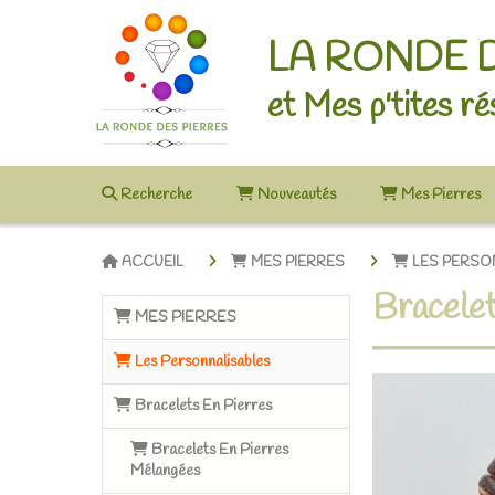
LA RONDE 
et Mes p'tites ré
Recherche
Nouveautés
Mes Pierres
ACCUEIL
MES PIERRES
LES PERSO
Bracelet
MES PIERRES
Les Personnalisables
Bracelets En Pierres
Bracelets En Pierres
Mélangées